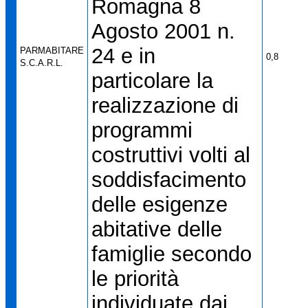
Romagna 8
Agosto 2001 n.
24 e in
PARMABITARE
0,8
S.C.A.R.L.
particolare la
realizzazione di
programmi
costruttivi volti al
soddisfacimento
delle esigenze
abitative delle
famiglie secondo
le priorità
individuate dai