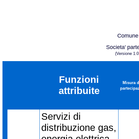
Comune 
Societa' part
(Versione 1.
Funzioni
Misura d
attribuite
partecipa
Servizi di
distribuzione gas,
energia elettrica,