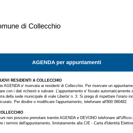
omune di Collecchio
AGENDA per appuntamenti
 NUOVI RESIDENTI A COLLECCHIO
te AGENDA e' riservata ai residenti di Collecchio. Per riservare un appuntament
lare con i dati richiesti e salvare. L'appuntamento e' fissato automaticamente al
rra della sede municipale di viale Liberta' n. 3. Si prega di rispettare l'orario i
icurato. Per disdire o modificare l'appuntamento, telefonare all'800 080482.
COLLECCHIO
Comuni non possono prenotare tramite AGENDA e DEVONO telefonare all'Ufficio 
 i termini dell'appuntamento, limitatamente alla CIE - Carta d'Identità Elettro