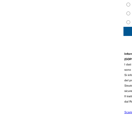
Infor
(GDPR
I dati
sono 
Si inf
del p
Strut
sicur
Il tr
dal 
Scari