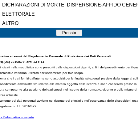
DICHIARAZIONI DI MORTE, DISPERSIONE-AFFIDO CENE
ELETTORALE
ALTRO
mativa ai sensi del Regolamento Generale di Protezione dei Dati Personali
)-(UE) 2016/679, artt. 13 e 14
 indicati nella modulistica sono prescritti dalle disposizioni vigenti, ai fini del procedimento per il qu
richiesti e verranno utilizzati esclusivamente per tale scopo.
orma che i dati forniti dall'utente sono acquisiti per le finalità istituzionali previste dalla legge ai soli 
rocedimento amministrativo relativo alla materia oggetto della istanza e sono conservati presso la
tura competente alla gestione dei dati stessi, nel rispetto della normativa vigente e delle misure di
ezza richieste.
attamento dei dati personali avviene nel rispetto dei principi e nell'osservanza delle disposizioni rec
Regolamento UE 2016/679.
ca l'informativa completa